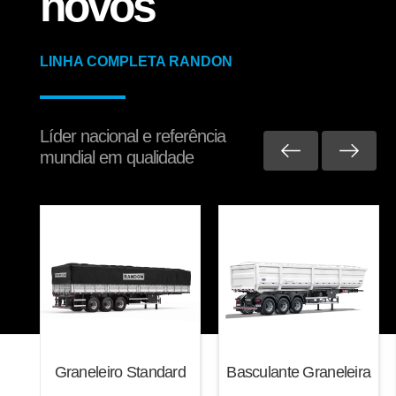
novos
LINHA COMPLETA RANDON
Reformas e pinturas
Balancim
Arruela Lisa
Líder nacional e referência
mundial em qualidade
Aparelho de Levantamento
Ajustador Manual
eca
Graneleiro Standard
Basculante Graneleira
Agende seu atendimento