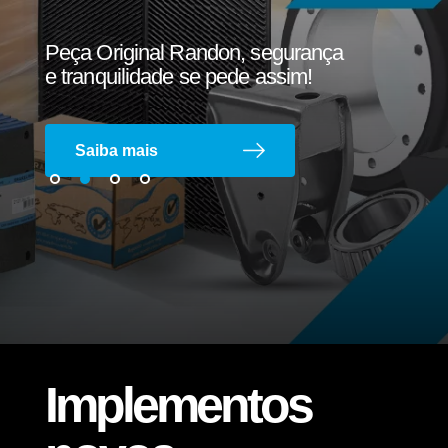
Alinhamento
Pneus
Tanque
Furgão
Câmara de Serviço
Arruela Dentada
Peça Original Randon, segurança
e tranquilidade se pede assim!
Carga geral
Bebidas
Sider
Frigorífico
Saiba mais
Manutenção preventiva e corretiva
Carga seca
Base de Contêiner
Canavieiro
Buchas de Suspensão
Barra de Travamento
Florestal
Carrega-tudo
Troca de Lonas de Freio
Implementos
Silo