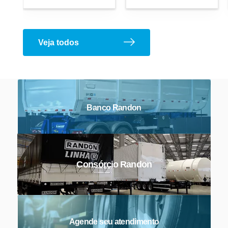
Veja todos
Precisa de peças de
Reposição?
Adesivo Refletivo Rígido
Reservatório de Água
Banco Randon
Consórcio Randon
Agende seu atendimento