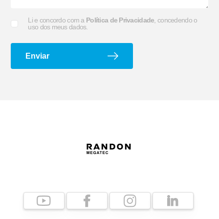
Li e concordo com a
Política de Privacidade
, concedendo o
uso dos meus dados.
Suporte G e Dobradiça
Arco de Enlonar
Enviar
Ecoplate II
Apara-barro Antispray