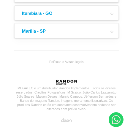
Lona de Cobertura
Engate de Ar
Av. P W,
(34) 3251-1968
805, Bairro César Bastos
Itumbiara - GO
Via Expressa Múcio de Souza, Quadra 15, Lote
(64) 3623-6233
06,
Marília - SP
4915, Bairro Santa Rita
Galeria Comercial do Posto Gigantão - SP-333,
KM 322 - 440 Mts,
(64) 3431-1597
s/n, Bairro Rural
Políticas e Avisos legais
(18) 99781-0888
Boca de Escoamento
Cubo Outboard
MEGATEC é um distribuidor Randon Implementos. Todos os direitos
reservados. Créditos Fotográficos: M Scalco, João Carlos Lazzarotto,
Júlio Soares, Maicon Dewes, Márcio Campos, Jéfferson Bernardes e
Banco de Imagens Randon. Imagens meramente ilustrativas. Os
produtos Randon estão em constante desenvolvimento podendo ser
alterados sem prévio aviso.