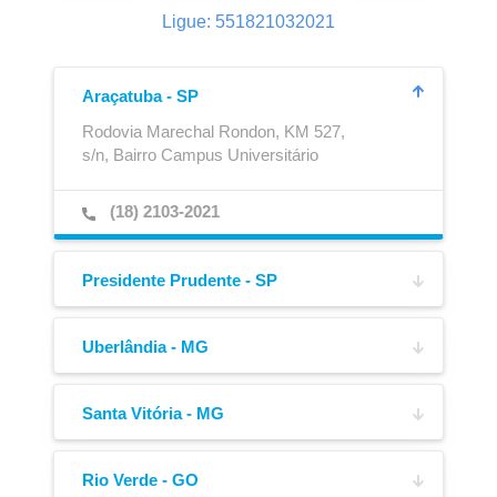
Ligue: 551821032021
Araçatuba - SP
Rodovia Marechal Rondon, KM 527,
s/n, Bairro Campus Universitário
Ajustador Automático
Caixa para Extintor
(18) 2103-2021
Presidente Prudente - SP
Av. Joaquim Constantino,
4217, Bairro Vila Formosa
Uberlândia - MG
Av. José Andraus Gassani,
(18) 3908-6220
5005-A, Bairro Distrito Industrial
Santa Vitória - MG
Av. Manoel Alexandre de Oliveira,
(34) 3221-0200
100, Bairro Pólo Empresarial
Rio Verde - GO