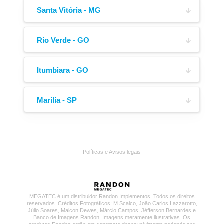
Lona de Cobertura
Engate de Ar
(18) 3908-6220
5005-A, Bairro Distrito Industrial
Santa Vitória - MG
Av. Manoel Alexandre de Oliveira,
(34) 3221-0200
100, Bairro Pólo Empresarial
Rio Verde - GO
Av. P W,
(34) 3251-1968
805, Bairro César Bastos
Itumbiara - GO
Via Expressa Múcio de Souza, Quadra 15, Lote
(64) 3623-6233
06,
Marília - SP
4915, Bairro Santa Rita
Galeria Comercial do Posto Gigantão - SP-333,
KM 322 - 440 Mts,
(64) 3431-1597
Boca de Escoamento
Cubo Outboard
s/n, Bairro Rural
Políticas e Avisos legais
(18) 99781-0888
MEGATEC é um distribuidor Randon Implementos. Todos os direitos
reservados. Créditos Fotográficos: M Scalco, João Carlos Lazzarotto,
Júlio Soares, Maicon Dewes, Márcio Campos, Jéfferson Bernardes e
Banco de Imagens Randon. Imagens meramente ilustrativas. Os