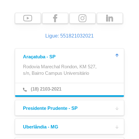
Ligue: 551821032021
Ajustador Automático
Caixa para Extintor
Araçatuba - SP
Rodovia Marechal Rondon, KM 527,
s/n, Bairro Campus Universitário
(18) 2103-2021
Presidente Prudente - SP
Av. Joaquim Constantino,
4217, Bairro Vila Formosa
Uberlândia - MG
Av. José Andraus Gassani,