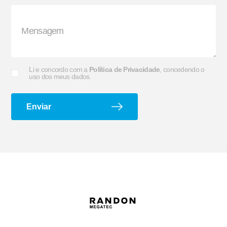
Suporte G e Dobradiça
Arco de Enlonar
Li e concordo com a
Política de Privacidade
, concedendo o
uso dos meus dados.
Enviar
Ecoplate II
Apara-barro Antispray