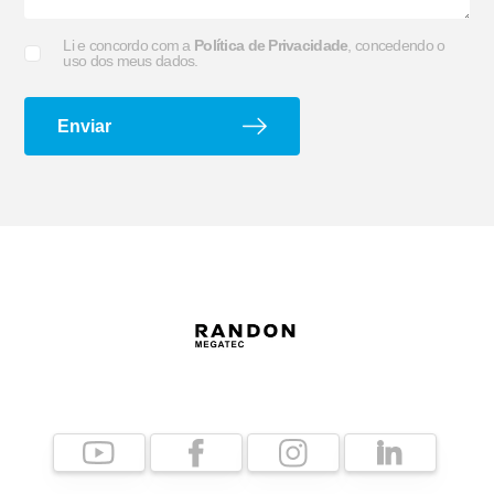
Li e concordo com a
Política de Privacidade
, concedendo o
uso dos meus dados.
Suporte G e Dobradiça
Arco de Enlonar
Enviar
Ecoplate II
Apara-barro Antispray