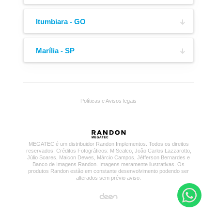
Lona de Cobertura
Engate de Ar
Av. P W,
(34) 3251-1968
805, Bairro César Bastos
Itumbiara - GO
Via Expressa Múcio de Souza, Quadra 15, Lote
(64) 3623-6233
06,
Marília - SP
4915, Bairro Santa Rita
Galeria Comercial do Posto Gigantão - SP-333,
KM 322 - 440 Mts,
(64) 3431-1597
s/n, Bairro Rural
Políticas e Avisos legais
(18) 99781-0888
Boca de Escoamento
Cubo Outboard
MEGATEC é um distribuidor Randon Implementos. Todos os direitos
reservados. Créditos Fotográficos: M Scalco, João Carlos Lazzarotto,
Júlio Soares, Maicon Dewes, Márcio Campos, Jéfferson Bernardes e
Banco de Imagens Randon. Imagens meramente ilustrativas. Os
produtos Randon estão em constante desenvolvimento podendo ser
alterados sem prévio aviso.