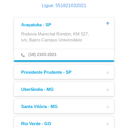
Ligue: 551821032021
Araçatuba - SP
Rodovia Marechal Rondon, KM 527,
s/n, Bairro Campus Universitário
Ajustador Automático
Caixa para Extintor
(18) 2103-2021
Presidente Prudente - SP
Av. Joaquim Constantino,
4217, Bairro Vila Formosa
Uberlândia - MG
Av. José Andraus Gassani,
(18) 3908-6220
5005-A, Bairro Distrito Industrial
Santa Vitória - MG
Av. Manoel Alexandre de Oliveira,
(34) 3221-0200
100, Bairro Pólo Empresarial
Rio Verde - GO