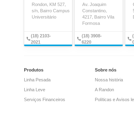
Rondon, KM 527,
Av. Joaquim
s/n, Bairro Campus
Constantino,
Disco de Fricção
Universitário
4217, Bairro Vila
Formosa
(18) 2103-
(18) 3908-
2021
6220
Produtos
Sobre nós
Linha Pesada
Nossa história
Linha Leve
A Randon
Serviços Financeiros
Políticas e Avisos l
Fixador do Rolete