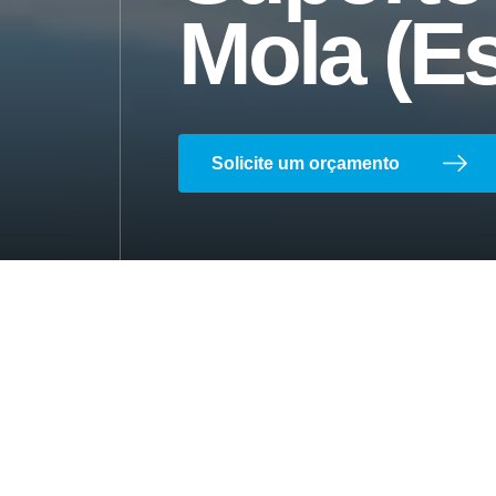
Mola (Es
Florestal
Solicite um orçamento
Balancim