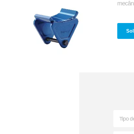
mecâni
Sol
Reservatório de Água
Bisnaga e Balde de Gr
 Envolvente e Semienvolvente
Suporte G e Dobradiç