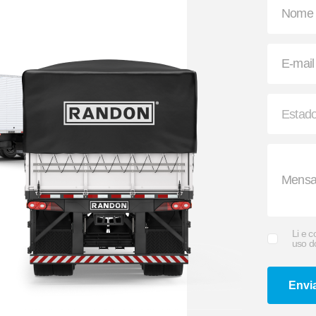
Apara-barro Antispray
Ajustador Automátic
Li e 
uso d
Envi