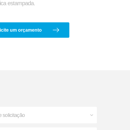
ca estampada.
icite um orçamento
axa
Lanterna
a
Arco de Enlonar