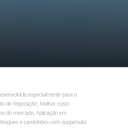
nto
Ajustador Manual
esenvolvida especialmente para o
o de Reposição; Melhor custo
cio do mercado; Aplicação em
eboques e caminhões com suspensão