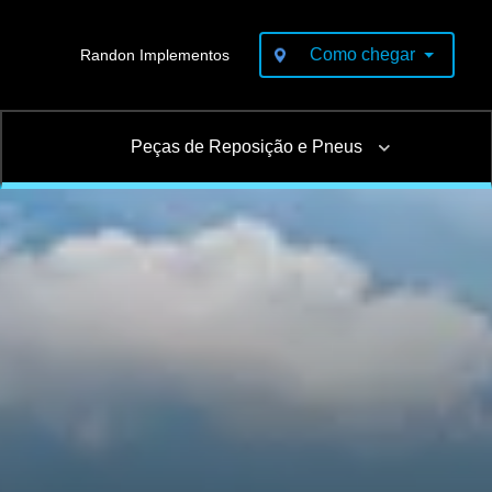
Como chegar
Randon Implementos
Peças de Reposição e Pneus
Pneus
Carga seca
Furgão
 de Lonas de Freio
Reformas e pinturas
o
Barra de Travamento
Canavieiro