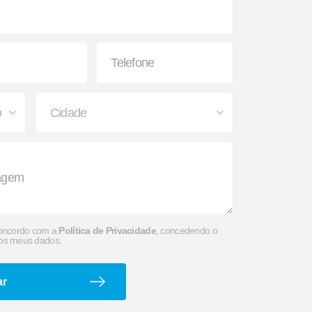
o
Caixa para Extintor
concordo com a
Política de Privacidade
, concedendo o
os meus dados.
ar