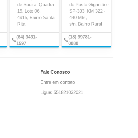
r
de Souza, Quadra
do Posto Gigantão -
15, Lote 06,
SP-333, KM 322 -
Engate de Contêiner
4915, Bairro Santa
440 Mts,
Rita
s/n, Bairro Rural
(64) 3431-
(18) 99781-
1597
0888
Fale Conosco
Entre em contato
Ligue: 551821032021
Lona de Freio