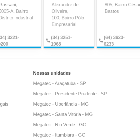
Gassani,
Alexandre de
805, Bairro Césa
5005-A, Bairro
Oliveira,
Bastos
Eixo Expansor
Engate Automático
Distrito Industrial
100, Bairro Pólo
Empresarial
(34) 3221-
(34) 3251-
(64) 3623-
0200
1968
6233
Nossas unidades
Megatec - Araçatuba - SP
Megatec - Presidente Prudente - SP
egais
Megatec - Uberlândia - MG
Garra de Travamento
Hubodômetro
Megatec - Santa Vitória - MG
Megatec - Rio Verde - GO
Megatec - Itumbiara - GO