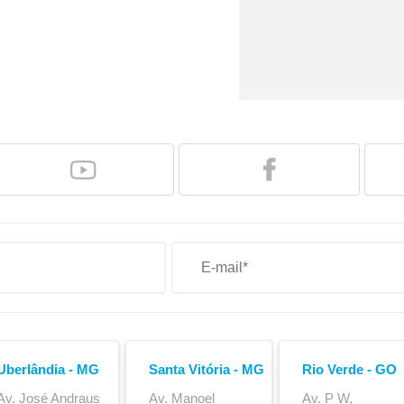
Engate de Ar
Boca de Escoament
Uberlândia - MG
Santa Vitória - MG
Rio Verde - GO
Av. José Andraus
Av. Manoel
Av. P W,