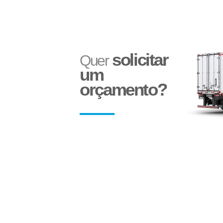
solicitar
Quer
um
orçamento?
Ecoplate II