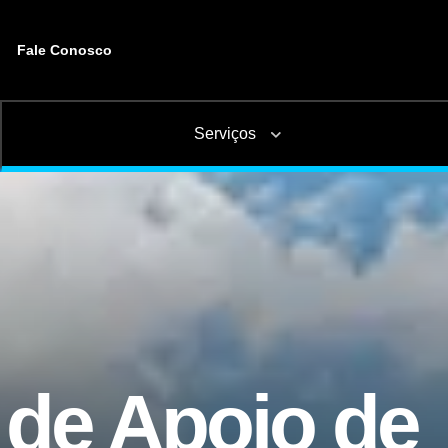
Fale Conosco
Serviços
Basculante
Bebidas
Tanque
Manutenção preventiva e corretiva
Troca
Arruela Dentada
Buchas de Suspensã
 de Apoio de
Frigorífico
Base de Contêiner