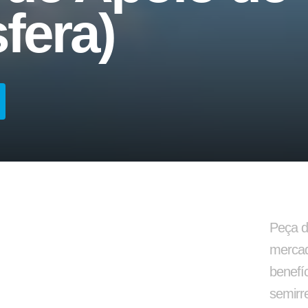
fera)
Carrega-tudo
Silo
Arruela Lisa
Aparelho de Levantame
Peça d
mercad
benefí
semirr