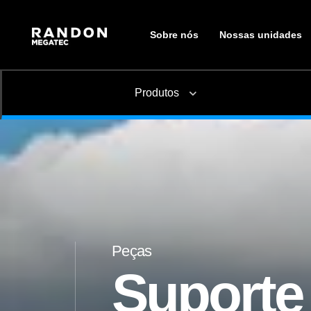
Sobre nós
Nossas unidades
Produtos
Graneleiro
Carga geral
Instalação de Opcionais
Alinhamento
Peças
Câmara de Serviço
Suporte
Sider