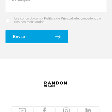
Li e concordo com a
Política de Privacidade
, concedendo o
uso dos meus dados.
Suporte G e Dobradiça
Arco de Enlonar
Enviar
Ecoplate II
Apara-barro Antispray