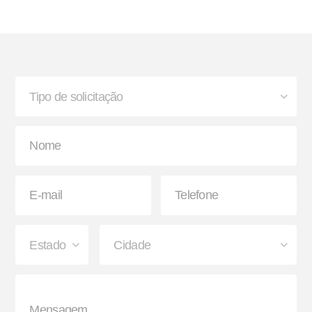
Bisnaga e Balde de Graxa
Lanterna
Paralama Envolvente e
Sinaleira Traseira
Semienvolvente