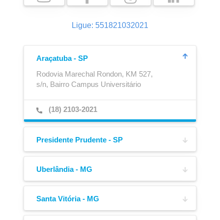
Ligue: 551821032021
Araçatuba - SP
Rodovia Marechal Rondon, KM 527,
s/n, Bairro Campus Universitário
Ajustador Automático
Caixa para Extintor
(18) 2103-2021
Presidente Prudente - SP
Av. Joaquim Constantino,
4217, Bairro Vila Formosa
Uberlândia - MG
Av. José Andraus Gassani,
(18) 3908-6220
5005-A, Bairro Distrito Industrial
Santa Vitória - MG
Av. Manoel Alexandre de Oliveira,