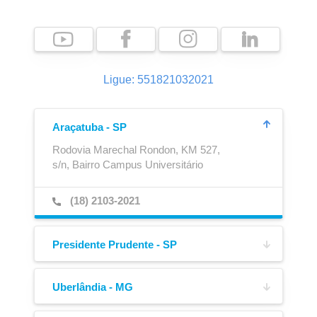
Ligue: 551821032021
Araçatuba - SP
Ajustador Automático
Caixa para Extintor
Rodovia Marechal Rondon, KM 527,
s/n, Bairro Campus Universitário
(18) 2103-2021
Presidente Prudente - SP
Av. Joaquim Constantino,
4217, Bairro Vila Formosa
Uberlândia - MG
Av. José Andraus Gassani,