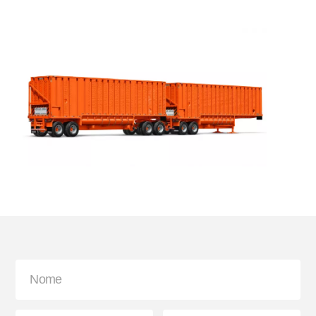
Bisnaga e Balde de Graxa
Lanterna
Paralama Envolvente e
Sinaleira Traseira
Semienvolvente