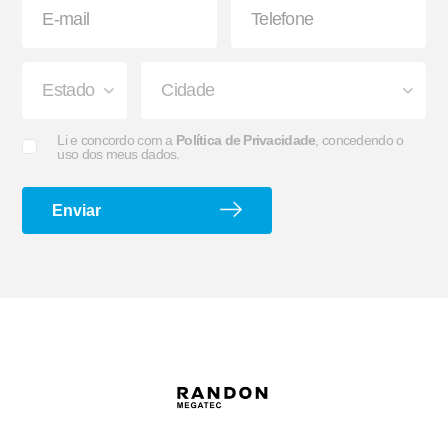
Suporte G e Dobradiça
Arco de Enlonar
Li e concordo com a
Política de Privacidade
, concedendo o
uso dos meus dados.
Enviar
Ecoplate II
Apara-barro Antispray