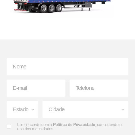
Bisnaga e Balde de Graxa
Lanterna
Paralama Envolvente e
Sinaleira Traseira
Semienvolvente
Li e concordo com a
Política de Privacidade
, concedendo o
uso dos meus dados.