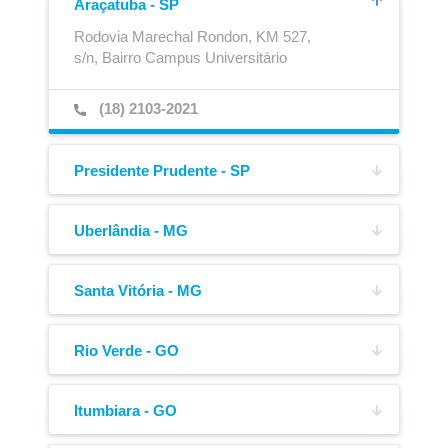
Araçatuba - SP
Rodovia Marechal Rondon, KM 527,
s/n, Bairro Campus Universitário
(18) 2103-2021
Presidente Prudente - SP
Ajustador Automático
Caixa para Extintor
Av. Joaquim Constantino,
4217, Bairro Vila Formosa
Uberlândia - MG
Av. José Andraus Gassani,
(18) 3908-6220
5005-A, Bairro Distrito Industrial
Santa Vitória - MG
Av. Manoel Alexandre de Oliveira,
(34) 3221-0200
100, Bairro Pólo Empresarial
Rio Verde - GO
Av. P W,
(34) 3251-1968
805, Bairro César Bastos
Itumbiara - GO
Via Expressa Múcio de Souza, Quadra 15, Lote