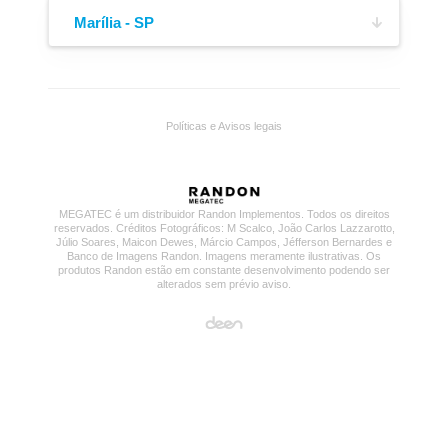
Lona de Cobertura
Engate de Ar
(64) 3623-6233
06,
Marília - SP
4915, Bairro Santa Rita
Galeria Comercial do Posto Gigantão - SP-333,
KM 322 - 440 Mts,
(64) 3431-1597
s/n, Bairro Rural
Políticas e Avisos legais
(18) 99781-0888
MEGATEC é um distribuidor Randon Implementos. Todos os direitos
reservados. Créditos Fotográficos: M Scalco, João Carlos Lazzarotto,
Júlio Soares, Maicon Dewes, Márcio Campos, Jéfferson Bernardes e
Banco de Imagens Randon. Imagens meramente ilustrativas. Os
Boca de Escoamento
Cubo Outboard
produtos Randon estão em constante desenvolvimento podendo ser
alterados sem prévio aviso.