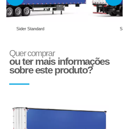
Sider Standard - Lona aberta
Quer comprar
Adesivo Refletivo Rígido
Reservatório de Água
ou ter mais informações
sobre este produto?