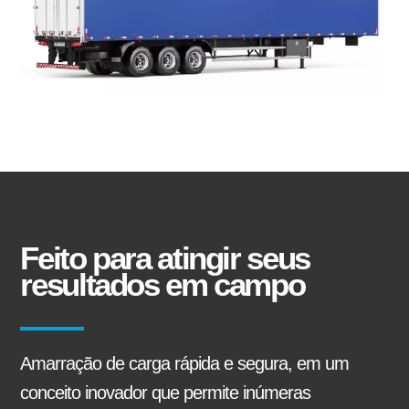
Alinhamento
Pneus
Tanque
Furgão
Câmara de Serviço
Arruela Dentada
Carga geral
Bebidas
Sider
Frigorífico
Manutenção preventiva e corretiva
Carga seca
Base de Contêiner
Canavieiro
Feito para atingir seus
Buchas de Suspensão
Barra de Travamento
resultados em campo
Florestal
Carrega-tudo
Troca de Lonas de Freio
Amarração de carga rápida e segura, em um
Silo
conceito inovador que permite inúmeras