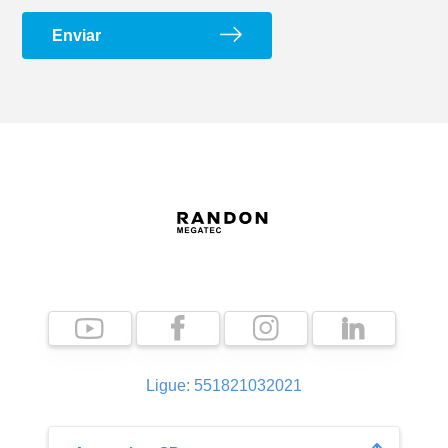
Enviar
Suporte G e Dobradiça
Arco de Enlonar
Ecoplate II
Apara-barro Antispray
Ligue: 551821032021